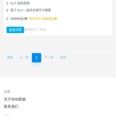
NLP 智能提取
基于 NLP
/
返回关键字与摘要
1499元/年
499元/年
限时折扣
：
被调用于 1 秒前
查看详情
NLP
关
键
字
摘
要
智
能
提
取
首页
上一页
1
下一页
末页
公司
关于咕咕数据
联系我们