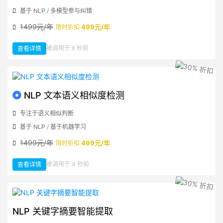
基于 NLP
/
多模型参与纠错
1499元/年
499元/年
限时折扣
：
被调用于 8 秒前
查看详情
NLP
中
文
智
能
纠
错
NLP 文本语义相似度检测
专注于语义相似判断
基于 NLP
/
基于机器学习
1499元/年
499元/年
限时折扣
：
被调用于 4 秒前
查看详情
NLP
文
本
语
义
相
似
度
检
NLP 关键字摘要智能提取
测