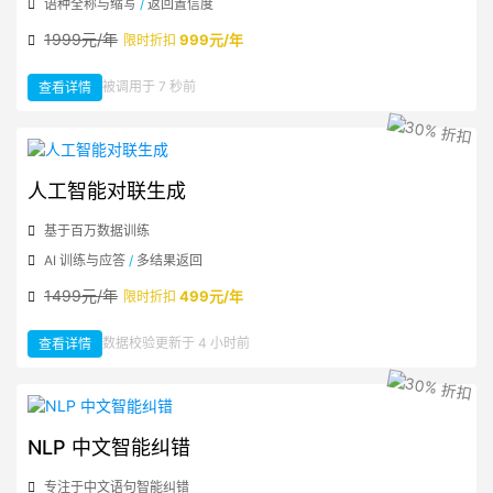
语种全称与缩写
/
返回置信度
1999元/年
999元/年
限时折扣
：
被调用于 7 秒前
查看详情
NLP
语
种
检
测
人工智能对联生成
基于百万数据训练
AI 训练与应答
/
多结果返回
1499元/年
499元/年
限时折扣
：
数据校验更新于 4 小时前
查看详情
人
工
智
能
对
联
生
成
NLP 中文智能纠错
专注于中文语句智能纠错