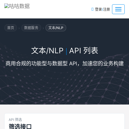
/
菜
登录
注册
单
›
›
首页
数据服务
文本/NLP
文本/NLP
API 列表
|
商用合规的功能型与数据型 API，加速您的业务构建
API 筛选
筛选接口