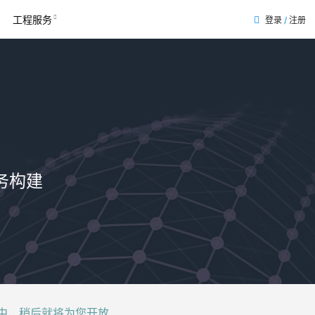
工程服务
登录
/
注册
务构建
后就将为您开放......