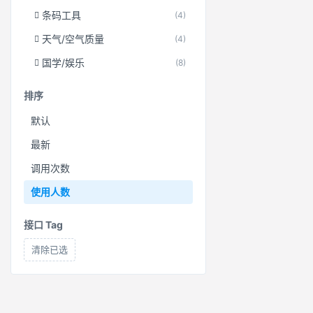
条码工具
(4)
天气/空气质量
(4)
国学/娱乐
(8)
排序
默认
最新
调用次数
使用人数
接口 Tag
清除已选