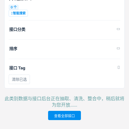
0 个
智能搜索
接口分类
排序
接口 Tag
清除已选
此类别数据与接口后台正在抽取、清洗、整合中，稍后就将
为您开放......
查看全部接口