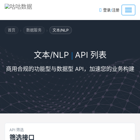
/
菜
登录
注册
单
›
›
首页
数据服务
文本/NLP
文本/NLP
API 列表
|
商用合规的功能型与数据型 API，加速您的业务构建
API 筛选
筛选接口