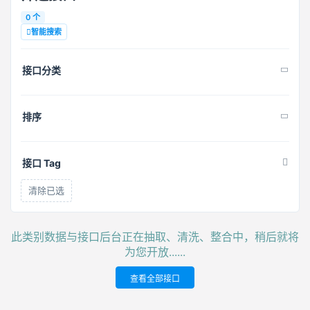
0 个
智能搜索
接口分类
排序
接口 Tag
清除已选
此类别数据与接口后台正在抽取、清洗、整合中，稍后就将
为您开放......
查看全部接口