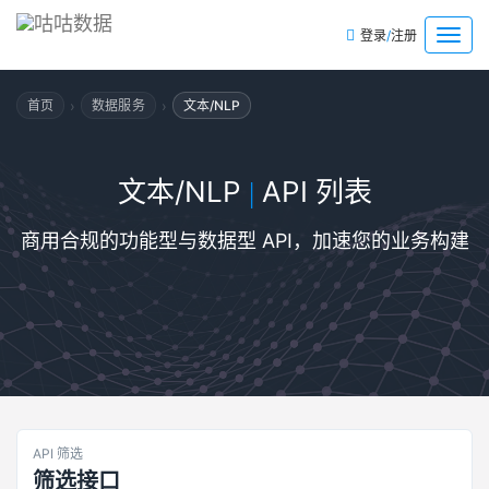
/
菜
登录
注册
单
›
›
首页
数据服务
文本/NLP
文本/NLP
API 列表
|
商用合规的功能型与数据型 API，加速您的业务构建
API 筛选
筛选接口