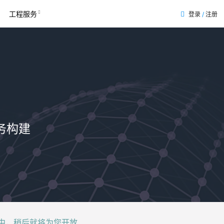
工程服务
登录
/
注册
务构建
后就将为您开放......