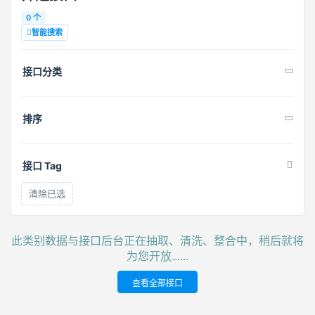
0 个
智能搜索
接口分类
排序
接口 Tag
清除已选
此类别数据与接口后台正在抽取、清洗、整合中，稍后就将
为您开放......
查看全部接口