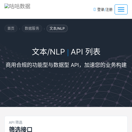
/
菜
登录
注册
单
›
›
首页
数据服务
文本/NLP
文本/NLP
API 列表
|
商用合规的功能型与数据型 API，加速您的业务构建
API 筛选
筛选接口