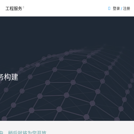
工程服务
登录
/
注册
务构建
后就将为您开放......