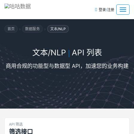
/
菜
登录
注册
单
›
›
首页
数据服务
文本/NLP
文本/NLP
API 列表
|
商用合规的功能型与数据型 API，加速您的业务构建
API 筛选
筛选接口