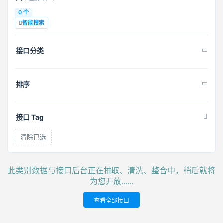
0 个
智能搜索
接口分类
排序
接口 Tag
清除已选
此类别数据与接口后台正在抽取、清洗、整合中，稍后就将
为您开放......
查看全部接口