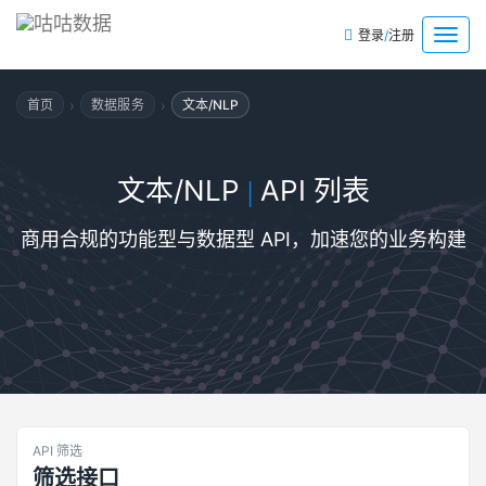
/
菜
登录
注册
单
›
›
首页
数据服务
文本/NLP
文本/NLP
API 列表
|
商用合规的功能型与数据型 API，加速您的业务构建
API 筛选
筛选接口