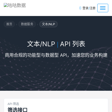
/
菜
登录
注册
单
›
›
首页
数据服务
文本/NLP
文本/NLP
API 列表
|
商用合规的功能型与数据型 API，加速您的业务构建
API 筛选
筛选接口