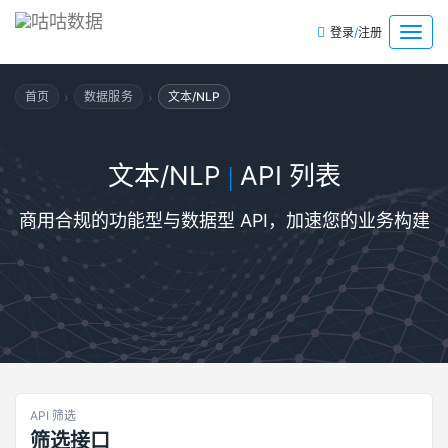
/
菜
登录
注册
单
›
›
首页
数据服务
文本/NLP
文本/NLP
API 列表
|
商用合规的功能型与数据型 API，加速您的业务构建
API 筛选
筛选接口