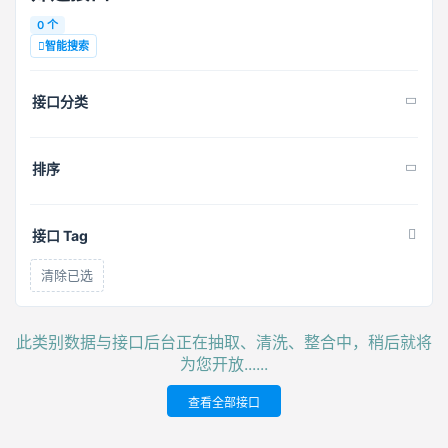
0 个
智能搜索
接口分类
排序
接口 Tag
清除已选
此类别数据与接口后台正在抽取、清洗、整合中，稍后就将
为您开放......
查看全部接口