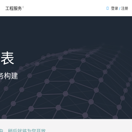
工程服务
登录
/
注册
列表
务构建
后就将为您开放......