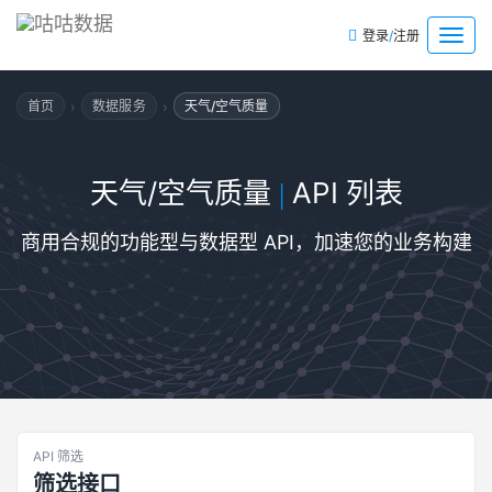
/
菜
登录
注册
单
›
›
首页
数据服务
天气/空气质量
天气/空气质量
API 列表
|
商用合规的功能型与数据型 API，加速您的业务构建
API 筛选
筛选接口