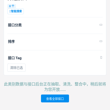
0 个
智能搜索
接口分类
排序
接口 Tag
清除已选
此类别数据与接口后台正在抽取、清洗、整合中，稍后就将
为您开放......
查看全部接口