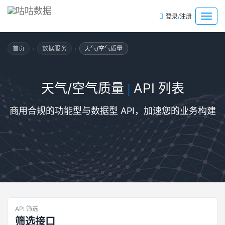
/
菜
登录
注册
单
›
›
首页
数据服务
天气/空气质量
天气/空气质量
API 列表
|
商用合规的功能型与数据型 API，加速您的业务构建
API 筛选
筛选接口