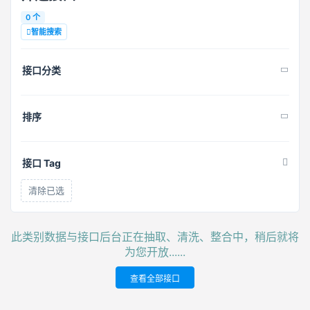
0 个
智能搜索
接口分类
排序
接口 Tag
清除已选
此类别数据与接口后台正在抽取、清洗、整合中，稍后就将
为您开放......
查看全部接口