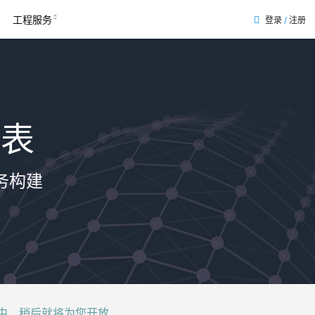
工程服务
登录
/
注册
列表
务构建
后就将为您开放......