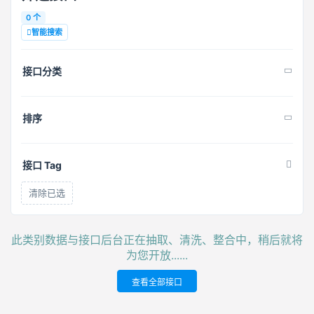
0 个
智能搜索
接口分类
排序
接口 Tag
清除已选
此类别数据与接口后台正在抽取、清洗、整合中，稍后就将
为您开放......
查看全部接口