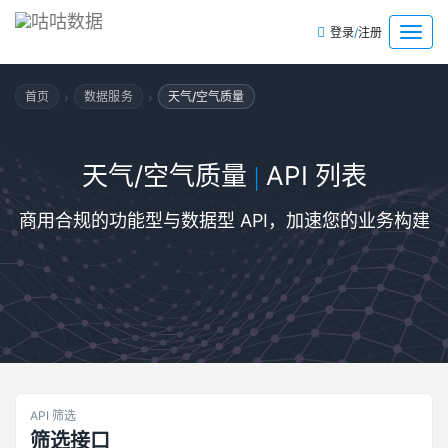
/
菜
登录
注册
单
›
›
首页
数据服务
天气/空气质量
天气/空气质量
API 列表
|
商用合规的功能型与数据型 API，加速您的业务构建
API 筛选
筛选接口