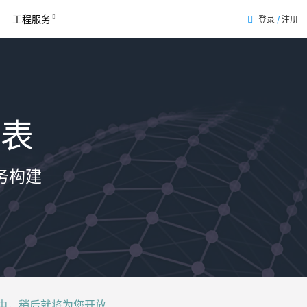
工程服务
登录
/
注册
列表
务构建
后就将为您开放......