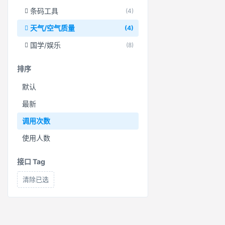
条码工具
(4)
天气/空气质量
(4)
国学/娱乐
(8)
排序
默认
最新
调用次数
使用人数
接口 Tag
清除已选