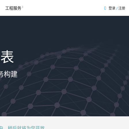
工程服务
登录
/
注册
列表
务构建
后就将为您开放......