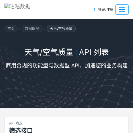
/
菜
登录
注册
单
›
›
首页
数据服务
天气/空气质量
天气/空气质量
API 列表
|
商用合规的功能型与数据型 API，加速您的业务构建
API 筛选
筛选接口