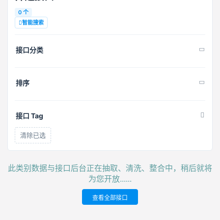
0 个
智能搜索
接口分类
排序
接口 Tag
清除已选
此类别数据与接口后台正在抽取、清洗、整合中，稍后就将
为您开放......
查看全部接口