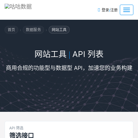
/
菜
登录
注册
单
›
›
首页
数据服务
网站工具
网站工具
API 列表
|
商用合规的功能型与数据型 API，加速您的业务构建
API 筛选
筛选接口