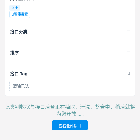
0 个
智能搜索
接口分类
排序
接口 Tag
清除已选
此类别数据与接口后台正在抽取、清洗、整合中，稍后就将
为您开放......
查看全部接口