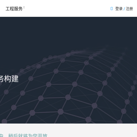
工程服务
登录
/
注册
务构建
后就将为您开放......