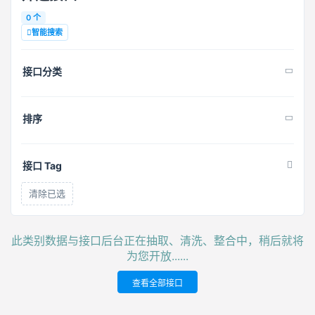
0 个
智能搜索
接口分类
排序
接口 Tag
清除已选
此类别数据与接口后台正在抽取、清洗、整合中，稍后就将
为您开放......
查看全部接口