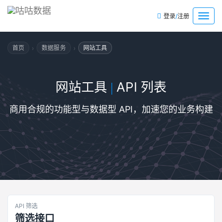
/
菜
登录
注册
单
›
›
首页
数据服务
网站工具
网站工具
API 列表
|
商用合规的功能型与数据型 API，加速您的业务构建
API 筛选
筛选接口