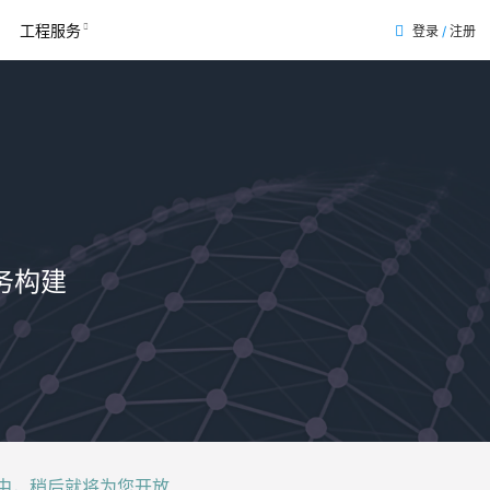
工程服务
登录
/
注册
务构建
后就将为您开放......