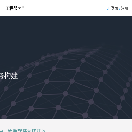
工程服务
登录
/
注册
务构建
后就将为您开放......