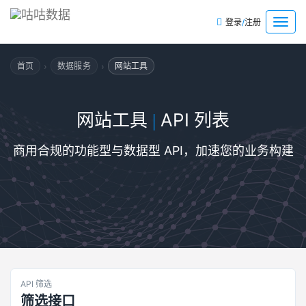
/
菜
登录
注册
单
›
›
首页
数据服务
网站工具
网站工具
API 列表
|
商用合规的功能型与数据型 API，加速您的业务构建
API 筛选
筛选接口