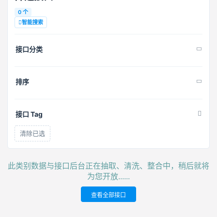
0 个
智能搜索
接口分类
排序
接口 Tag
清除已选
此类别数据与接口后台正在抽取、清洗、整合中，稍后就将
为您开放......
查看全部接口