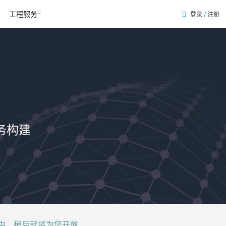
工程服务
登录
/
注册
务构建
后就将为您开放......