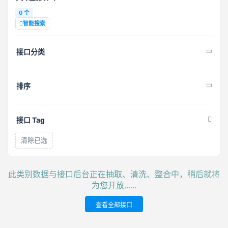
0 个
智能搜索
接口分类
排序
接口 Tag
清除已选
此类别数据与接口后台正在抽取、清洗、整合中，稍后就将
为您开放......
查看全部接口