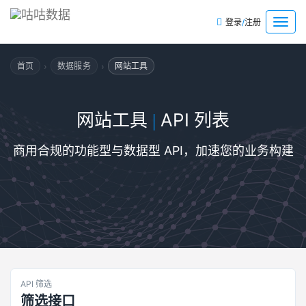
/
菜
登录
注册
单
›
›
首页
数据服务
网站工具
网站工具
API 列表
|
商用合规的功能型与数据型 API，加速您的业务构建
API 筛选
筛选接口