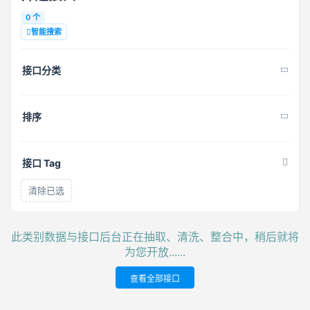
0 个
智能搜索
接口分类
排序
接口 Tag
清除已选
此类别数据与接口后台正在抽取、清洗、整合中，稍后就将
为您开放......
查看全部接口