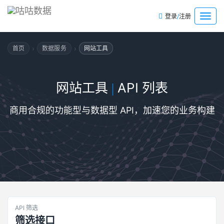
/
菜
登录
注册
单
›
›
首页
数据服务
网站工具
网站工具
API 列表
|
商用合规的功能型与数据型 API，加速您的业务构建
API 筛选
筛选接口