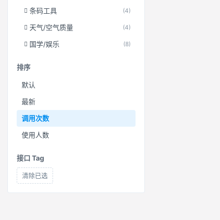
条码工具
(4)
天气/空气质量
(4)
国学/娱乐
(8)
排序
默认
最新
调用次数
使用人数
接口 Tag
清除已选