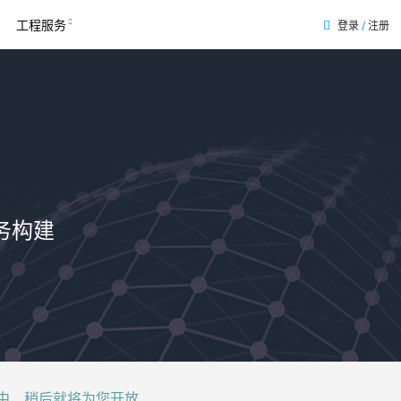
工程服务
登录
/
注册
务构建
后就将为您开放......