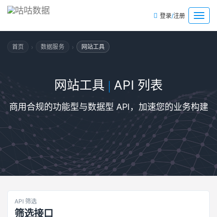
/
菜
登录
注册
单
›
›
首页
数据服务
网站工具
网站工具
API 列表
|
商用合规的功能型与数据型 API，加速您的业务构建
API 筛选
筛选接口