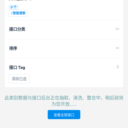
0 个
智能搜索
接口分类
排序
接口 Tag
清除已选
此类别数据与接口后台正在抽取、清洗、整合中，稍后就将
为您开放......
查看全部接口