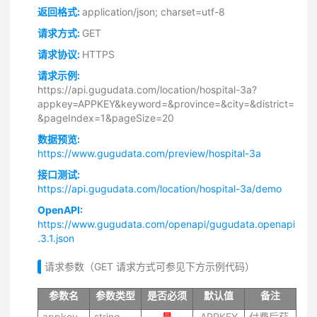
返回格式:
application/json; charset=utf-8
请求方式:
GET
请求协议:
HTTPS
请求示例:
https://api.gugudata.com/location/hospital-3a?
appkey=APPKEY&keyword=&province=&city=&district=
&pageIndex=1&pageSize=20
数据预览:
https://www.gugudata.com/preview/hospital-3a
接口测试:
https://api.gugudata.com/location/hospital-3a/demo
OpenAPI:
https://www.gugudata.com/openapi/gugudata.openapi
.3.1.json
请求参数（GET 请求方式可参见下方示例代码）
参数名
参数类型
是否必须
默认值
备注
appkey
string
是
APPKEY
付费后获