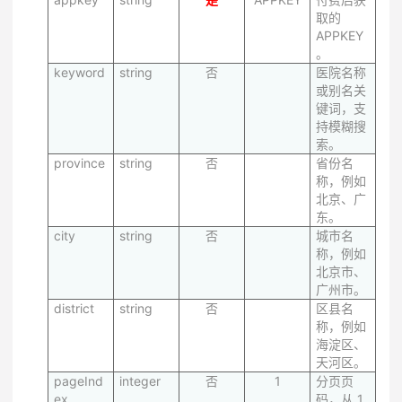
取的
APPKEY
。
keyword
string
否
医院名称
或别名关
键词，支
持模糊搜
索。
province
string
否
省份名
称，例如
北京、广
东。
city
string
否
城市名
称，例如
北京市、
广州市。
district
string
否
区县名
称，例如
海淀区、
天河区。
pageInd
integer
否
1
分页页
ex
码，从 1