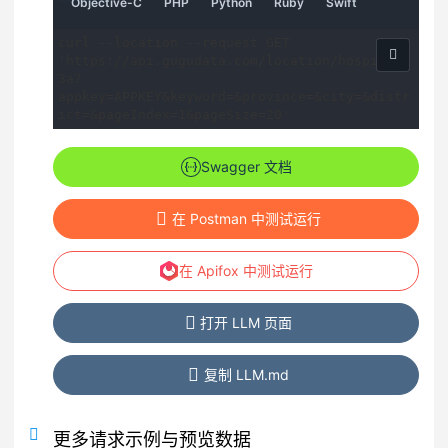
请
请
请
请
请
Objective-C
PHP
Python
Ruby
Swift
例
例
例
例
例
例
例
求
求
求
求
求
示
示
示
示
示
curl --location --request GET 
例
例
例
例
例
'https://api.gugudata.com/location/hospital-
3a?
appkey=APPKEY&keyword=&province=&city=&distr
ict=&pageIndex=1&pageSize=20'
Swagger 文档
在 Postman 中测试运行
在 Apifox 中测试运行
打开 LLM 页面
复制 LLM.md
更多请求示例与预览数据