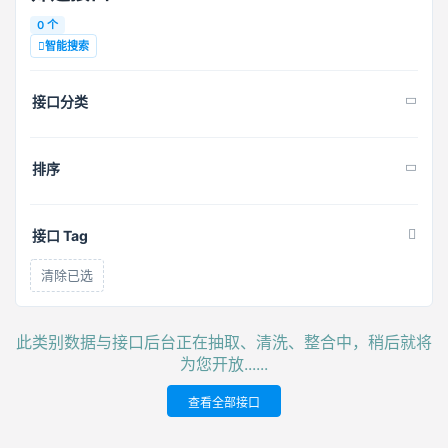
0 个
智能搜索
接口分类
排序
接口 Tag
清除已选
此类别数据与接口后台正在抽取、清洗、整合中，稍后就将
为您开放......
查看全部接口