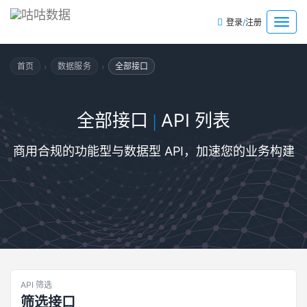
/
菜
登录
注册
单
›
›
首页
数据服务
全部接口
全部接口
API 列表
|
商用合规的功能型与数据型 API，加速您的业务构建
API 筛选
筛选接口