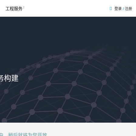
工程服务
登录
/
注册
表
务构建
后就将为您开放......