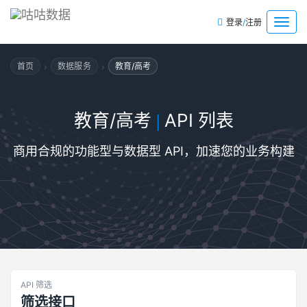
/
菜
登录
注册
单
›
›
首页
数据服务
教育/高考
教育/高考
API 列表
|
商用合规的功能型与数据型 API，加速您的业务构建
API 筛选
筛选接口