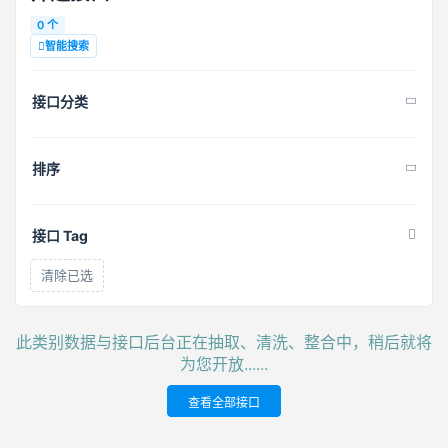
0 个
智能搜索
接口分类
排序
接口 Tag
清除已选
此类别数据与接口后台正在抽取、清洗、整合中，稍后就将
为您开放......
查看全部接口