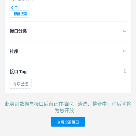
0 个
智能搜索
接口分类
排序
接口 Tag
清除已选
此类别数据与接口后台正在抽取、清洗、整合中，稍后就将
为您开放......
查看全部接口