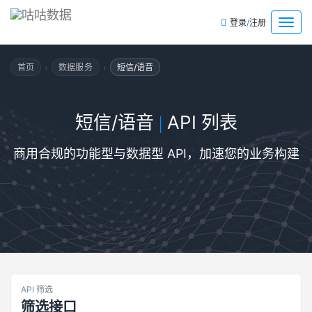
/
菜
登录
注册
单
›
›
首页
数据服务
短信/语音
短信/语音
API 列表
|
商用合规的功能型与数据型 API，加速您的业务构建
API 筛选
筛选接口