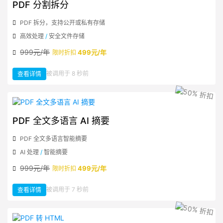
Word
PDF 分割拆分
PDF 拆分，支持公开或私有存储
高效处理
/
安全文件存储
999元/年
499元/年
限时折扣
：
被调用于 8 秒前
查看详情
PDF
分
割
拆
分
PDF 全文多语言 AI 摘要
PDF 全文多语言智能摘要
AI 处理
/
智能摘要
999元/年
499元/年
限时折扣
：
被调用于 7 秒前
查看详情
PDF
全
文
多
语
言