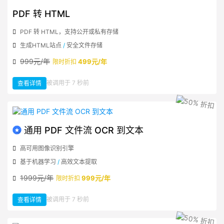
AI
摘
要
PDF 转 HTML
PDF 转 HTML，支持公开或私有存储
生成HTML站点
/
安全文件存储
999元/年
499元/年
限时折扣
：
被调用于 7 秒前
查看详情
PDF
转
HTML
通用 PDF 文件流 OCR 到文本
高可用图像识别引擎
基于机器学习
/
高效文本提取
1999元/年
999元/年
限时折扣
：
被调用于 7 秒前
查看详情
通
用
PDF
文
件