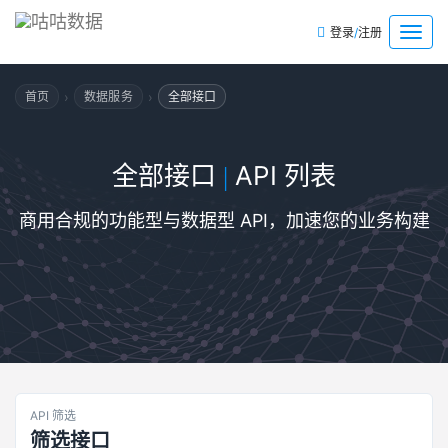
/
菜
登录
注册
单
›
›
首页
数据服务
全部接口
全部接口
API 列表
|
商用合规的功能型与数据型 API，加速您的业务构建
API 筛选
筛选接口