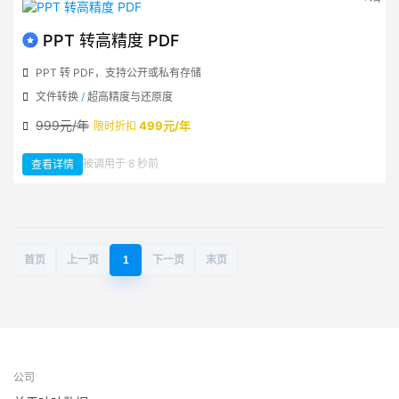
流
OCR
到
文
PPT 转高精度 PDF
本
PPT 转 PDF，支持公开或私有存储
文件转换
/
超高精度与还原度
999元/年
499元/年
限时折扣
：
被调用于 8 秒前
查看详情
PPT
转
高
精
度
PDF
首页
上一页
1
下一页
末页
公司