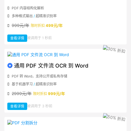
PDF 内容结构化解析
多种格式输出
/
超精准识别率
999元/年
499元/年
限时折扣
：
被调用于 1 秒前
查看详情
PDF
解
析
格
式
化
输
出
通用 PDF 文件流 OCR 到 Word
PDF 转 Word，支持公开或私有存储
基于机器学习
/
超精准识别率
2999元/年
999元/年
限时折扣
：
被调用于 3 秒前
查看详情
通
用
PDF
文
件
流
OCR
到