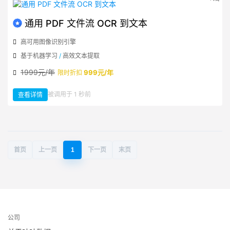
流
OCR
到
Word
通用 PDF 文件流 OCR 到文本
高可用图像识别引擎
基于机器学习
/
高效文本提取
1999元/年
999元/年
限时折扣
：
被调用于 1 秒前
查看详情
通
用
PDF
文
件
流
OCR
到
文
本
首页
上一页
1
下一页
末页
公司