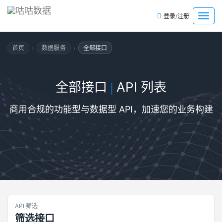
/
菜
登录
注册
单
›
›
首页
数据服务
全部接口
全部接口
API 列表
|
商用合规的功能型与数据型 API，加速您的业务构建
API 筛选
筛选接口