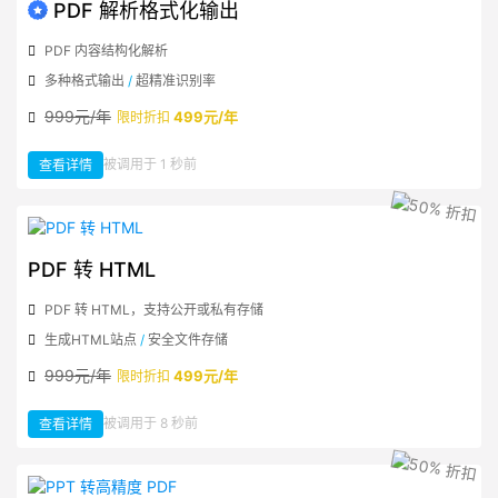
PDF 解析格式化输出
PDF 内容结构化解析
多种格式输出
/
超精准识别率
999元/年
499元/年
限时折扣
：
被调用于 1 秒前
查看详情
PDF
解
析
格
式
化
输
出
PDF 转 HTML
PDF 转 HTML，支持公开或私有存储
生成HTML站点
/
安全文件存储
999元/年
499元/年
限时折扣
：
被调用于 8 秒前
查看详情
PDF
转
HTML