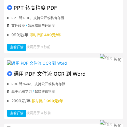
PPT 转高精度 PDF
PPT 转 PDF，支持公开或私有存储
文件转换
/
超高精度与还原度
999元/年
499元/年
限时折扣
：
被调用于 8 秒前
查看详情
PPT
转
高
精
度
PDF
通用 PDF 文件流 OCR 到 Word
PDF 转 Word，支持公开或私有存储
基于机器学习
/
超精准识别率
2999元/年
999元/年
限时折扣
：
被调用于 4 秒前
查看详情
通
用
PDF
文
件