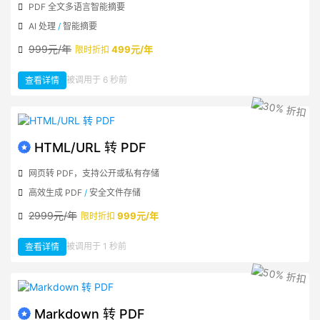
PDF 全文多语言智能摘要
AI 处理
/
智能摘要
999元/年
499元/年
限时折扣
：
被调用于 6 秒前
查看详情
PDF
全
文
多
语
言
AI
摘
要
HTML/URL 转 PDF
网页转 PDF，支持公开或私有存储
高效生成 PDF
/
安全文件存储
2999元/年
999元/年
限时折扣
：
被调用于 1 秒前
查看详情
HTML/URL
转
PDF
Markdown 转 PDF