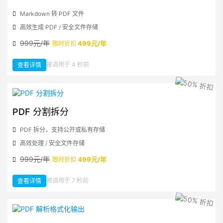
Markdown 转 PDF 文件
高效生成 PDF
/
安全文件存储
999元/年
499元/年
限时折扣
：
被调用于 4 秒前
查看详情
Markdown
转
PDF
PDF 分割拆分
PDF 拆分，支持公开或私有存储
高效处理
/
安全文件存储
999元/年
499元/年
限时折扣
：
被调用于 7 秒前
查看详情
PDF
分
割
拆
分