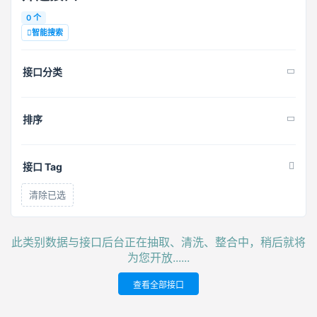
0 个
智能搜索
接口分类
排序
接口 Tag
清除已选
此类别数据与接口后台正在抽取、清洗、整合中，稍后就将
为您开放......
查看全部接口