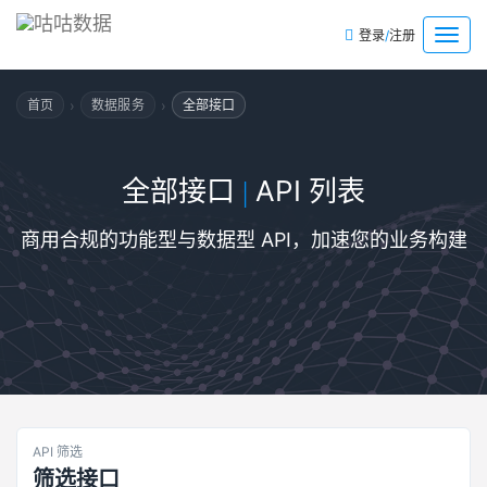
/
菜
登录
注册
单
›
›
首页
数据服务
全部接口
全部接口
API 列表
|
商用合规的功能型与数据型 API，加速您的业务构建
API 筛选
筛选接口