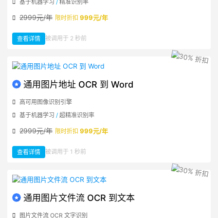
基于机器学习
/
精准识别率
2999元/年
999元/年
限时折扣
：
被调用于 2 秒前
查看详情
通
用
图
片
地
址
OCR
到
文
通用图片地址 OCR 到 Word
本
高可用图像识别引擎
基于机器学习
/
超精准识别率
2999元/年
999元/年
限时折扣
：
被调用于 1 秒前
查看详情
通
用
图
片
地
址
OCR
到
Word
通用图片文件流 OCR 到文本
图片文件流 OCR 文字识别