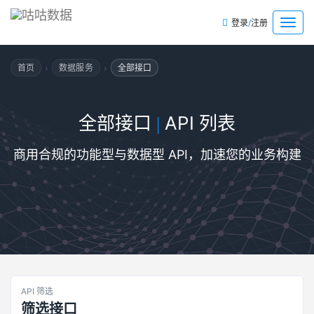
/
菜
登录
注册
单
›
›
首页
数据服务
全部接口
全部接口
API 列表
|
商用合规的功能型与数据型 API，加速您的业务构建
API 筛选
筛选接口