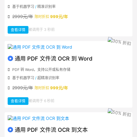
基于机器学习
/
精准识别率
2999元/年
999元/年
限时折扣
：
被调用于 3 秒前
查看详情
通
用
图
片
文
件
流
OCR
到
通用 PDF 文件流 OCR 到 Word
文
本
PDF 转 Word，支持公开或私有存储
基于机器学习
/
超精准识别率
2999元/年
999元/年
限时折扣
：
被调用于 6 秒前
查看详情
通
用
PDF
文
件
流
OCR
到
Word
通用 PDF 文件流 OCR 到文本