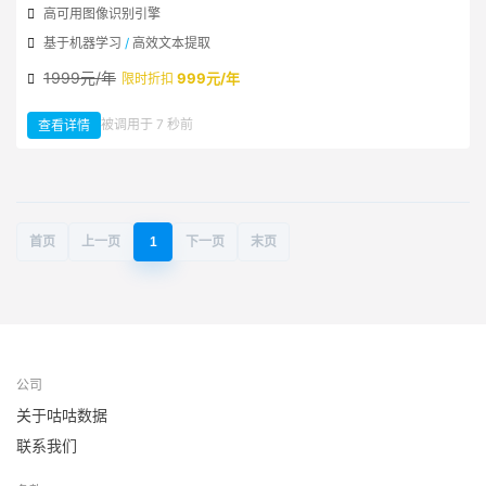
高可用图像识别引擎
基于机器学习
/
高效文本提取
1999元/年
999元/年
限时折扣
：
被调用于 7 秒前
查看详情
通
用
PDF
文
件
流
OCR
到
文
本
首页
上一页
1
下一页
末页
公司
关于咕咕数据
联系我们