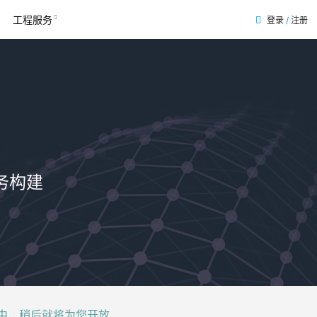
工程服务
登录
/
注册
务构建
后就将为您开放......