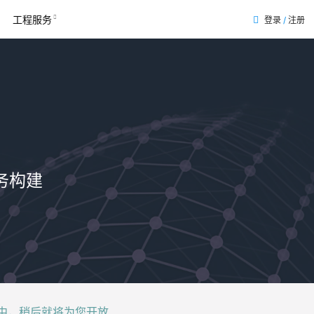
工程服务
登录
/
注册
务构建
后就将为您开放......