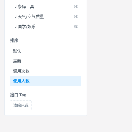
条码工具
(4)
天气/空气质量
(4)
国学/娱乐
(8)
排序
默认
最新
调用次数
使用人数
接口 Tag
清除已选