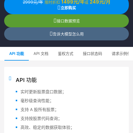
1499元/年
249元/月
2999元/年
限时折扣
或
立即购买
接口数据预览
告诉大模型怎么用
API 功能
API 文档
鉴权方式
接口状态码
请求示例代
API 功能
实时更新股票盘口数据；
毫秒级查询性能；
支持 A 股所有股票；
支持按股票代码查询；
高效、稳定的数据获取体验；