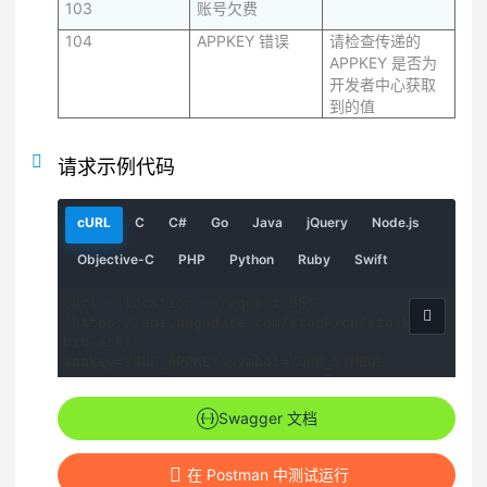
103
账号欠费
104
APPKEY 错误
请检查传递的
APPKEY 是否为
开发者中心获取
到的值
请求示例代码
请
请
请
请
请
请
请
cURL
C
C#
Go
Java
jQuery
Node.js
求
求
求
求
求
求
求
示
示
示
示
示
示
示
请
请
请
请
请
Objective-C
PHP
Python
Ruby
Swift
例
例
例
例
例
例
例
求
求
求
求
求
示
示
示
示
示
curl --location --request GET 
例
例
例
例
例
'https://api.gugudata.com/stock/cn/stock-
bid-ask?
appkey=YOUR_APPKEY&symbol=YOUR_SYMBOL'
Swagger 文档
在 Postman 中测试运行