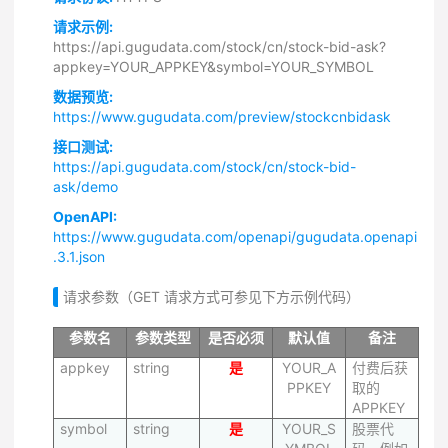
请求示例:
https://api.gugudata.com/stock/cn/stock-bid-ask?
appkey=YOUR_APPKEY&symbol=YOUR_SYMBOL
数据预览:
https://www.gugudata.com/preview/stockcnbidask
接口测试:
https://api.gugudata.com/stock/cn/stock-bid-
ask/demo
OpenAPI:
https://www.gugudata.com/openapi/gugudata.openapi
.3.1.json
请求参数（GET 请求方式可参见下方示例代码）
参数名
参数类型
是否必须
默认值
备注
appkey
string
是
YOUR_A
付费后获
PPKEY
取的
APPKEY
symbol
string
是
YOUR_S
股票代