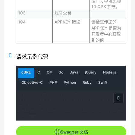
接口订单可加购
10 QPS 扩展。
103
账号欠费
104
APPKEY 错误
请检查传递的
APPKEY 是否为
开发者中心获取
到的值
请求示例代码
请
请
请
请
请
请
请
cURL
C
C#
Go
Java
jQuery
Node.js
求
求
求
求
求
求
求
示
示
示
示
示
示
示
请
请
请
请
请
Objective-C
PHP
Python
Ruby
Swift
例
例
例
例
例
例
例
求
求
求
求
求
示
示
示
示
示
curl --location --request GET 
例
例
例
例
例
'https://api.gugudata.com/stock/cn/performan
ce-statement?
appkey=YOUR_APPKEY&year=2024&quarter=q1&symb
ol=SYMBOL'
Swagger 文档