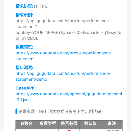
请求协议:
HTTPS
请求示例:
https://api.gugudata.com/stock/cn/performance-
statement?
appkey=YOUR_APPKEY&year=2024&quarter=q1&symb
ol=SYMBOL
数据预览:
https://www.gugudata.com/preview/performance-
statement
接口测试:
https://api.gugudata.com/stock/cn/performance-
statement/demo
OpenAPI:
https://www.gugudata.com/openapi/gugudata.openapi
.3.1.json
请求参数（GET 请求方式可参见下方示例代码）
参数名
参数类型
是否必须
默认值
备注