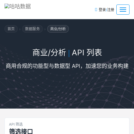
/
菜
登录
注册
单
›
›
首页
数据服务
商业/分析
商业/分析
API 列表
|
商用合规的功能型与数据型 API，加速您的业务构建
API 筛选
筛选接口