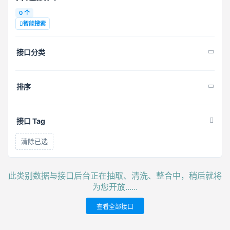
0 个
智能搜索
接口分类
排序
接口 Tag
清除已选
此类别数据与接口后台正在抽取、清洗、整合中，稍后就将
为您开放......
查看全部接口