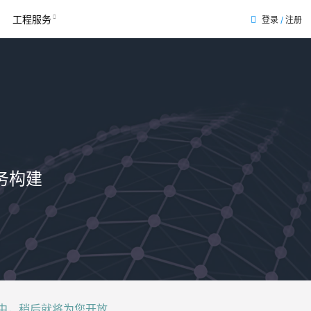
工程服务
登录
/
注册
表
务构建
后就将为您开放......