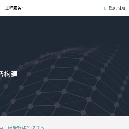
工程服务
登录
/
注册
表
务构建
后就将为您开放......