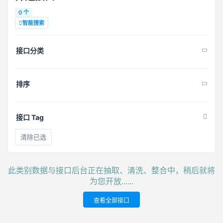
0 个
智能搜索
接口分类
排序
接口 Tag
清除已选
此类别数据与接口后台正在抽取、清洗、整合中，稍后就将
为您开放......
查看全部接口