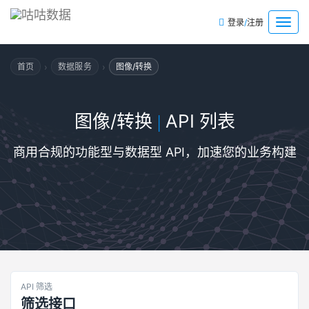
/
菜
登录
注册
单
›
›
首页
数据服务
图像/转换
图像/转换
API 列表
|
商用合规的功能型与数据型 API，加速您的业务构建
API 筛选
筛选接口