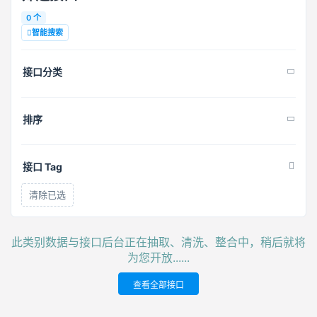
0 个
智能搜索
接口分类
排序
接口 Tag
清除已选
此类别数据与接口后台正在抽取、清洗、整合中，稍后就将
为您开放......
查看全部接口