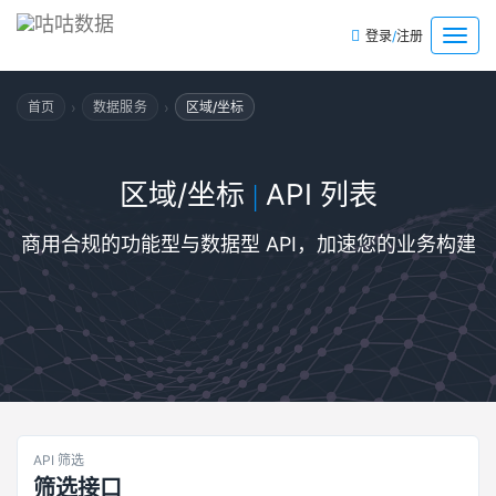
/
菜
登录
注册
单
›
›
首页
数据服务
区域/坐标
区域/坐标
API 列表
|
商用合规的功能型与数据型 API，加速您的业务构建
API 筛选
筛选接口