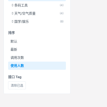
条码工具
(4)
天气/空气质量
(4)
国学/娱乐
(8)
排序
默认
最新
调用次数
使用人数
接口 Tag
清除已选