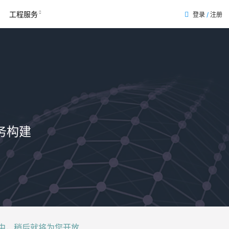
工程服务
登录
/
注册
表
务构建
后就将为您开放......