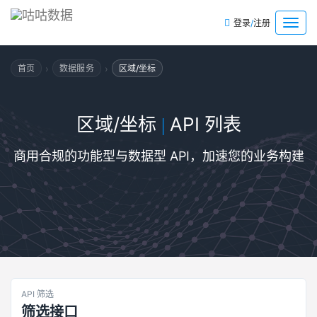
/
菜
登录
注册
单
›
›
首页
数据服务
区域/坐标
区域/坐标
API 列表
|
商用合规的功能型与数据型 API，加速您的业务构建
API 筛选
筛选接口