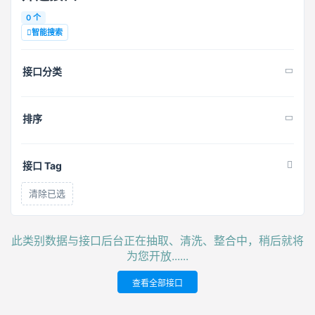
0 个
智能搜索
接口分类
排序
接口 Tag
清除已选
此类别数据与接口后台正在抽取、清洗、整合中，稍后就将
为您开放......
查看全部接口